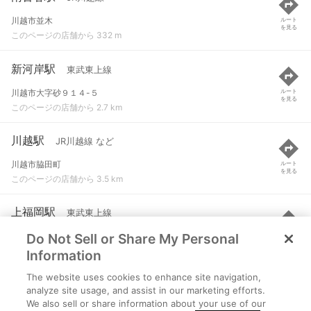
川越市並木
ルート
を見る
このページの店舗から 332 m
新河岸駅
東武東上線
川越市大字砂９１４-５
ルート
を見る
このページの店舗から 2.7 km
川越駅
JR川越線 など
川越市脇田町
ルート
を見る
このページの店舗から 3.5 km
上福岡駅
東武東上線
Do Not Sell or Share My Personal
ふじみ野市上福岡１-１-１
ルート
を見る
このページの店舗から 3.6 km
Information
The website uses cookies to enhance site navigation,
本川越駅
西武新宿線
analyze site usage, and assist in our marketing efforts.
We also sell or share information about your use of our
川越市新富町１-２２
ルート