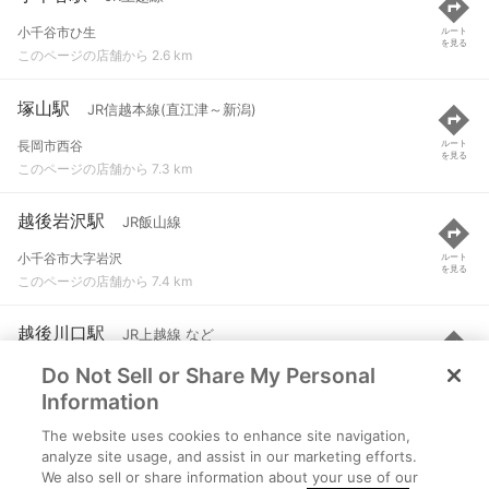
小千谷市ひ生
ルート
を見る
このページの店舗から 2.6 km
塚山駅
JR信越本線(直江津～新潟)
長岡市西谷
ルート
を見る
このページの店舗から 7.3 km
越後岩沢駅
JR飯山線
小千谷市大字岩沢
ルート
を見る
このページの店舗から 7.4 km
越後川口駅
JR上越線 など
Do Not Sell or Share My Personal
新潟県長岡市東川口693-1
ルート
を見る
このページの店舗から 7.8 km
Information
The website uses cookies to enhance site navigation,
越後滝谷駅
JR上越線
analyze site usage, and assist in our marketing efforts.
We also sell or share information about your use of our
長岡市滝谷町
ルート