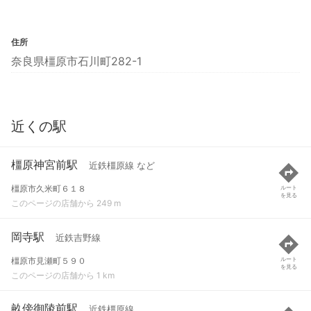
住所
奈良県橿原市石川町282-1
近くの駅
橿原神宮前駅
近鉄橿原線 など
橿原市久米町６１８
ルート
を見る
このページの店舗から 249 m
岡寺駅
近鉄吉野線
橿原市見瀬町５９０
ルート
を見る
このページの店舗から 1 km
畝傍御陵前駅
近鉄橿原線