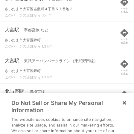
さいたま市大宮区吉敷町４丁目５７番地３
ルート
を見る
このページの店舗から 851 m
大宮駅
宇都宮線 など
さいたま市大宮区錦町
ルート
を見る
このページの店舗から 1.3 km
大宮駅
東武アーバンパークライン（東武野田線）
さいたま市大宮区錦町
ルート
を見る
このページの店舗から 1.3 km
北与野駅
JR埼京線
Do Not Sell or Share My Personal
さいたま市中央区上落合
ルート
を見る
このページの店舗から 1.4 km
Information
The website uses cookies to enhance site navigation,
大宮駅
ニューシャトル
analyze site usage, and assist in our marketing efforts.
We also sell or share information about your use of our
さいたま市大宮区錦町
ルート