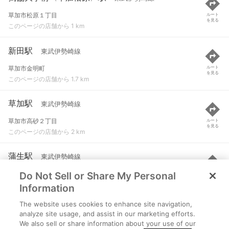
草加市松原１丁目
ルート
を見る
このページの店舗から 1 km
新田駅
東武伊勢崎線
草加市金明町
ルート
を見る
このページの店舗から 1.7 km
草加駅
東武伊勢崎線
草加市高砂２丁目
ルート
を見る
このページの店舗から 2 km
蒲生駅
東武伊勢崎線
Do Not Sell or Share My Personal
越谷市蒲生寿町
ルート
を見る
このページの店舗から 2.9 km
Information
The website uses cookies to enhance site navigation,
越谷レイクタウン駅
JR武蔵野線
analyze site usage, and assist in our marketing efforts.
We also sell or share information about your use of our
越谷市レイクタウン８丁目
ルート