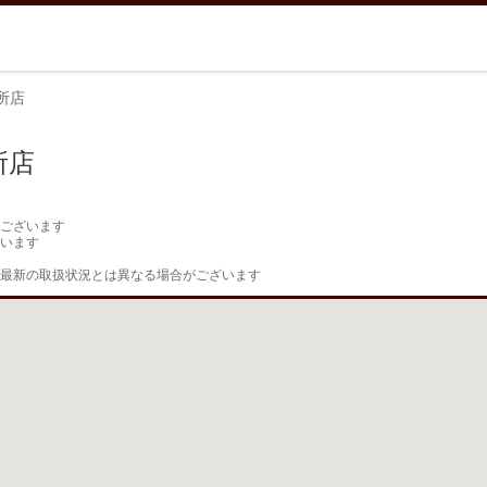
所店
所店
ございます

います

最新の取扱状況とは異なる場合がございます