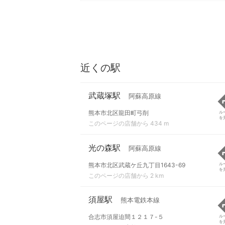
近くの駅
武蔵塚駅
阿蘇高原線
熊本市北区龍田町弓削
ル
を
このページの店舗から 434 m
光の森駅
阿蘇高原線
熊本市北区武蔵ケ丘九丁目1643-69
ル
を
このページの店舗から 2 km
須屋駅
熊本電鉄本線
合志市須屋迫間１２１７-５
ル
を