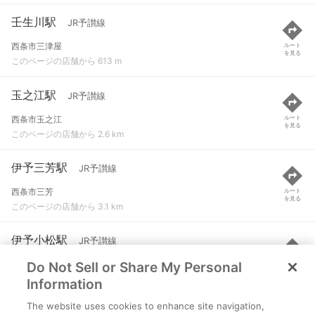
壬生川駅
JR予讃線
西条市三津屋
ルート
を見る
このページの店舗から 613 m
玉之江駅
JR予讃線
西条市玉之江
ルート
を見る
このページの店舗から 2.6 km
伊予三芳駅
JR予讃線
西条市三芳
ルート
を見る
このページの店舗から 3.1 km
伊予小松駅
JR予讃線
Do Not Sell or Share My Personal
西条市小松町新屋敷
ルート
を見る
このページの店舗から 4.9 km
Information
The website uses cookies to enhance site navigation,
伊予氷見駅
JR予讃線