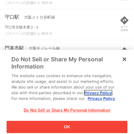
このページの店舗から 650 m
守口駅
大阪メトロ谷町線
守口市京阪本通２-２
ルート
を見る
このページの店舗から 863 m
門真市駅
大阪モノレール線
Do Not Sell or Share My Personal
門真市新橋町３６-７
ルート
を見る
このページの店舗から 975 m
Information
The website uses cookies to enhance site navigation,
門真市駅
京阪本線
analyze site usage, and assist in our marketing efforts.
We also sell or share information about your use of our
門真市新橋町３６-７
ルート
を見る
site with third parties described in our
Privacy Policy
.
このページの店舗から 1.1 km
For more information, please check our
Privacy Policy
Do Not Sell or Share My Personal Information
OK
江崎グリコ株式会社 Copyright © 2025 Ezaki Glico Co., Ltd.
Cookie 設定