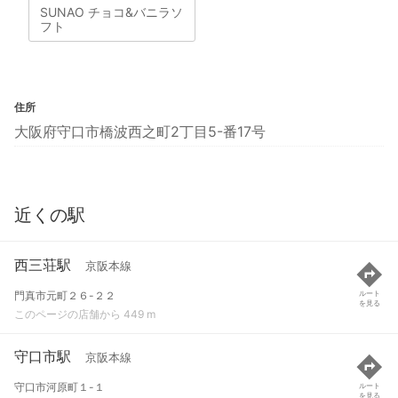
SUNAO チョコ&バニラソ
フト
住所
大阪府守口市橋波西之町2丁目5-番17号
近くの駅
西三荘駅
京阪本線
門真市元町２６-２２
ルート
を見る
このページの店舗から 449 m
守口市駅
京阪本線
守口市河原町１-１
ルート
を見る