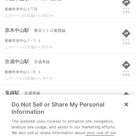
船橋市本中山２丁目
ルート
を見る
このページの店舗から 602 m
原木中山駅
東京メトロ東西線
船橋市本中山７-７-１
ルート
を見る
このページの店舗から 825 m
京成中山駅
京成本線
船橋市本中山１-９-１
ルート
を見る
このページの店舗から 901 m
鬼越駅
京成本線
Do Not Sell or Share My Personal
市川市鬼越１-４-５
ルート
を見る
このページの店舗から 1 km
Information
The website uses cookies to enhance site navigation,
東中山駅
京成本線
analyze site usage, and assist in our marketing efforts.
We also sell or share information about your use of our
船橋市東中山２-２-２２
ルート