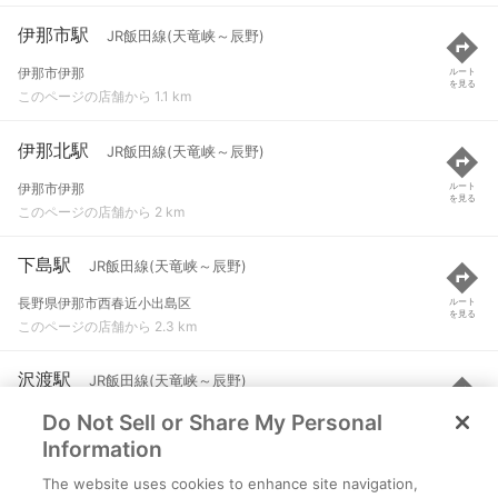
伊那市駅
JR飯田線(天竜峡～辰野)
伊那市伊那
ルート
を見る
このページの店舗から 1.1 km
伊那北駅
JR飯田線(天竜峡～辰野)
伊那市伊那
ルート
を見る
このページの店舗から 2 km
下島駅
JR飯田線(天竜峡～辰野)
長野県伊那市西春近小出島区
ルート
を見る
このページの店舗から 2.3 km
沢渡駅
JR飯田線(天竜峡～辰野)
Do Not Sell or Share My Personal
伊那市西春近
ルート
を見る
このページの店舗から 3.2 km
Information
The website uses cookies to enhance site navigation,
田畑駅
JR飯田線(天竜峡～辰野)