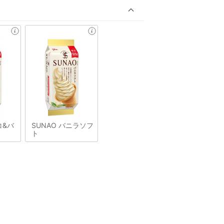
コ&バ
SUNAO バニラソフ
ト