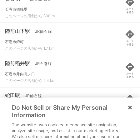
石巻市鋳銭場
ルート
を見る
このページの店舗から 800 m
陸前山下駅
JR仙石線
石巻市錦町
ルート
を見る
このページの店舗から 1.7 km
陸前稲井駅
JR石巻線
石巻市井内滝ノ口
ルート
を見る
このページの店舗から 2.4 km
蛇田駅
JR仙石線
Do Not Sell or Share My Personal
石巻市蛇田字下谷地
ルート
を見る
このページの店舗から 2.6 km
Information
The website uses cookies to enhance site navigation,
曽波神駅
JR石巻線
analyze site usage, and assist in our marketing efforts.
We also sell or share information about your use of our
石巻市鹿又
ルート