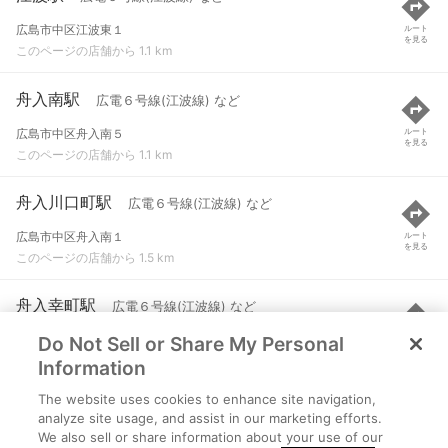
広島市中区江波東１
ルート
を見る
このページの店舗から 1.1 km
舟入南駅
広電６号線(江波線) など
広島市中区舟入南５
ルート
を見る
このページの店舗から 1.1 km
舟入川口町駅
広電６号線(江波線) など
広島市中区舟入南１
ルート
を見る
このページの店舗から 1.5 km
舟入幸町駅
広電６号線(江波線) など
Do Not Sell or Share My Personal
広島市中区舟入幸町
ルート
を見る
このページの店舗から 1.7 km
Information
The website uses cookies to enhance site navigation,
古江駅
広電２号線(宮島線)
analyze site usage, and assist in our marketing efforts.
We also sell or share information about your use of our
広島市西区古江東町９７７-６
ルート