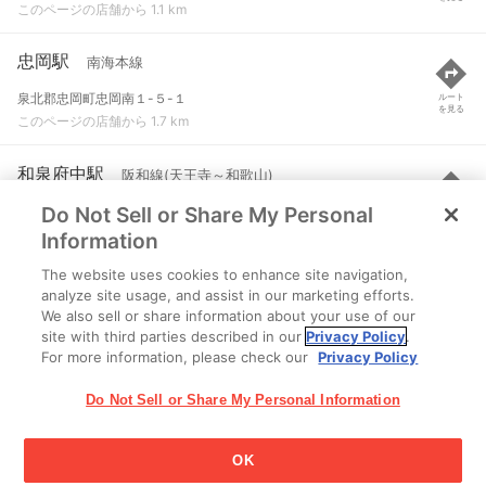
このページの店舗から 1.1 km
忠岡駅
南海本線
泉北郡忠岡町忠岡南１-５-１
ルート
を見る
このページの店舗から 1.7 km
和泉府中駅
阪和線(天王寺～和歌山)
Do Not Sell or Share My Personal
和泉市府中町１
ルート
を見る
このページの店舗から 1.9 km
Information
The website uses cookies to enhance site navigation,
北助松駅
南海本線
analyze site usage, and assist in our marketing efforts.
We also sell or share information about your use of our
泉大津市東助松町１-１１-１
ルート
を見る
site with third parties described in our
Privacy Policy
.
このページの店舗から 2 km
For more information, please check our
Privacy Policy
Do Not Sell or Share My Personal Information
OK
江崎グリコ株式会社 Copyright © 2025 Ezaki Glico Co., Ltd.
Cookie 設定