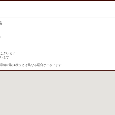
店
店
ございます

います

最新の取扱状況とは異なる場合がございます