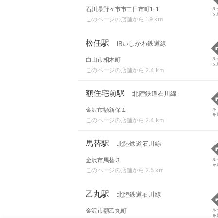
石川県野々市市二日市町1-1
ル
を
このページの店舗から 1.9 km
松任駅
IRいしかわ鉄道線
白山市相木町
ル
を
このページの店舗から 2.4 km
額住宅前駅
北陸鉄道石川線
金沢市額新保１
ル
を
このページの店舗から 2.4 km
馬替駅
北陸鉄道石川線
金沢市馬替３
ル
を
このページの店舗から 2.5 km
乙丸駅
北陸鉄道石川線
金沢市額乙丸町
ル
を