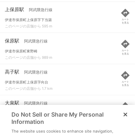
上保原駅
阿武隈急行線
伊達市保原町上保原字下当築
ルート
を見る
このページの店舗から 595 m
保原駅
阿武隈急行線
伊達市保原町東野崎
ルート
を見る
このページの店舗から 989 m
高子駅
阿武隈急行線
伊達市保原町上保原字向台
ルート
を見る
このページの店舗から 1.7 km
大泉駅
阿武隈急行線
Do Not Sell or Share My Personal
伊達市保原町大泉字大地内
ルート
を見る
このページの店舗から 2 km
Information
The website uses cookies to enhance site navigation,
向瀬上駅
阿武隈急行線