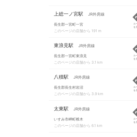
上総一ノ宮駅
JR外房線
長生郡一宮町一宮
ル
を
このページの店舗から 191 m
東浪見駅
JR外房線
長生郡一宮町東浪見
ル
を
このページの店舗から 3.1 km
八積駅
JR外房線
長生郡長生村岩沼
ル
を
このページの店舗から 3.9 km
太東駅
JR外房線
いすみ市岬町椎木
ル
を
このページの店舗から 6.1 km