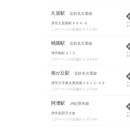
久居駅
近鉄名古屋線
津市久居新町９９４-６
ル
を
このページの店舗から 1.3 km
桃園駅
近鉄名古屋線
津市牧町３７５
ル
を
このページの店舗から 2.5 km
南が丘駅
近鉄名古屋線
津市大字垂水東焼尾２６１２-５９
ル
を
このページの店舗から 2.9 km
阿漕駅
JR紀勢本線
津市岩田字大倉
ル
を
このページの店舗から 4.1 km