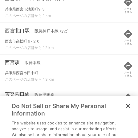
兵庫県西宮市池田町9-3
ルート
を見る
このページの店舗から 1 km
西宮北口駅
阪急神戸本線 など
西宮市高松町６-２０
ルート
を見る
このページの店舗から 1.2 km
西宮駅
阪神本線
兵庫県西宮市田中町
ルート
を見る
このページの店舗から 1.3 km
苦楽園口駅
阪急甲陽線
Do Not Sell or Share My Personal
西宮市石刎町１-２２
ルート
を見る
このページの店舗から 1.4 km
Information
The website uses cookies to enhance site navigation,
阪神国道駅
阪急今津線
analyze site usage, and assist in our marketing efforts.
We also sell or share information about your use of our
西宮市津門大塚町８-１８
ルート