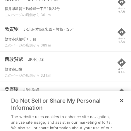
福井県敦賀市鉄輪町一丁目1番24号
ルート
を見る
このページの店舗から 361 m
敦賀駅
JR北陸本線(米原～敦賀) など
敦賀市鉄輪町１丁目
ルート
を見る
このページの店舗から 389 m
西敦賀駅
JR小浜線
敦賀市山泉
ルート
を見る
このページの店舗から 3.1 km
粟野駅
JR小浜線
Do Not Sell or Share My Personal
敦賀市野坂
ルート
を見る
このページの店舗から 5.2 km
Information
The website uses cookies to enhance site navigation,
新疋田駅
JR北陸本線(米原～敦賀)
analyze site usage, and assist in our marketing efforts.
We also sell or share information about your use of our
敦賀市疋田
ルート