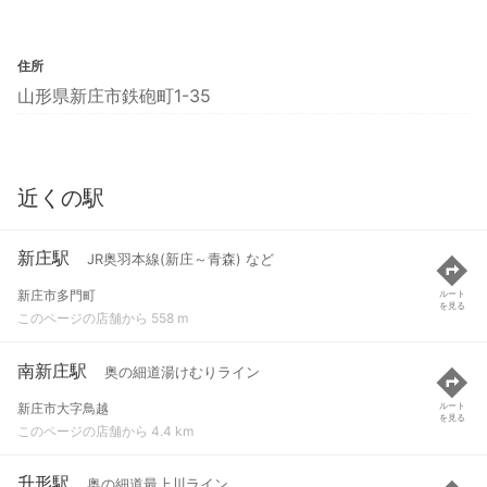
住所
山形県新庄市鉄砲町1-35
近くの駅
新庄駅
JR奥羽本線(新庄～青森) など
新庄市多門町
ルート
を見る
このページの店舗から 558 m
南新庄駅
奥の細道湯けむりライン
新庄市大字鳥越
ルート
を見る
このページの店舗から 4.4 km
升形駅
奥の細道最上川ライン