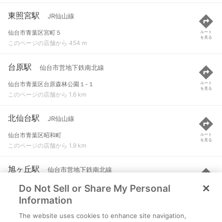
東照宮駅
JR仙山線
仙台市青葉区宮町５
ルート
を見る
このページの店舗から 454 m
台原駅
仙台市営地下鉄南北線
仙台市青葉区台原森林公園１-１
ルート
を見る
このページの店舗から 1.6 km
北仙台駅
JR仙山線
仙台市青葉区昭和町
ルート
を見る
このページの店舗から 1.9 km
旭ヶ丘駅
仙台市営地下鉄南北線
Do Not Sell or Share My Personal
仙台市青葉区旭ケ丘三丁目25-15先
ルート
を見る
このページの店舗から 2 km
Information
The website uses cookies to enhance site navigation,
北仙台駅
仙台市営地下鉄南北線