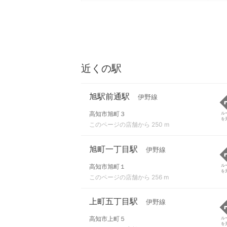
近くの駅
旭駅前通駅
伊野線
高知市旭町３
ル
を
このページの店舗から 250 m
旭町一丁目駅
伊野線
高知市旭町１
ル
を
このページの店舗から 256 m
上町五丁目駅
伊野線
高知市上町５
ル
を