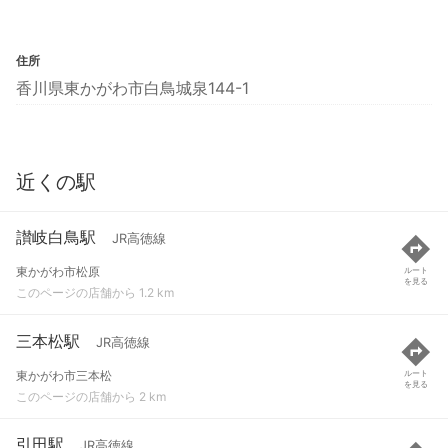
住所
香川県東かがわ市白鳥城泉144-1
近くの駅
讃岐白鳥駅
JR高徳線
東かがわ市松原
ルート
を見る
このページの店舗から 1.2 km
三本松駅
JR高徳線
東かがわ市三本松
ルート
を見る
このページの店舗から 2 km
引田駅
JR高徳線