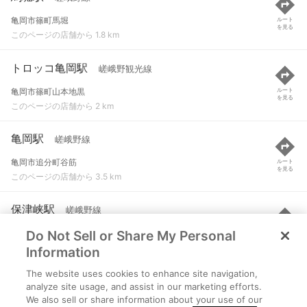
亀岡市篠町馬堀
ルート
を見る
このページの店舗から 1.8 km
トロッコ亀岡駅
嵯峨野観光線
亀岡市篠町山本地黒
ルート
を見る
このページの店舗から 2 km
亀岡駅
嵯峨野線
亀岡市追分町谷筋
ルート
を見る
このページの店舗から 3.5 km
保津峡駅
嵯峨野線
Do Not Sell or Share My Personal
亀岡市保津町保津山３番地１４３４
ルート
を見る
このページの店舗から 4.1 km
Information
The website uses cookies to enhance site navigation,
トロッコ保津峡駅
嵯峨野観光線
analyze site usage, and assist in our marketing efforts.
We also sell or share information about your use of our
京都市西京区嵐山北松尾山
ルート