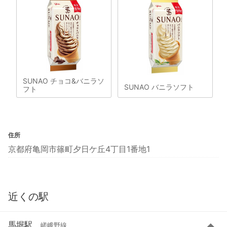
SUNAO チョコ&バニラソ
SUNAO バニラソフト
フト
住所
京都府亀岡市篠町夕日ケ丘4丁目1番地1
近くの駅
馬堀駅
嵯峨野線