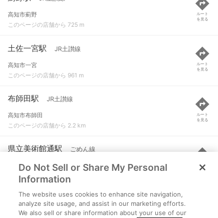
高知市薊野
ルート
を見る
このページの店舗から 725 m
土佐一宮駅
JR土讃線
高知市一宮
ルート
を見る
このページの店舗から 961 m
布師田駅
JR土讃線
高知市布師田
ルート
を見る
このページの店舗から 2.2 km
県立美術館通駅
ごめん線
Do Not Sell or Share My Personal
高知市高須新町１
ルート
を見る
このページの店舗から 2.5 km
Information
The website uses cookies to enhance site navigation,
高須駅
ごめん線
analyze site usage, and assist in our marketing efforts.
We also sell or share information about your use of our
高知市高須字高須
ルート