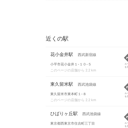
近くの駅
花小金井駅
西武新宿線
小平市花小金井１-１０-５
ル
を
このページの店舗から 2.2 km
東久留米駅
西武池袋線
東久留米市東本町１-８
ル
を
このページの店舗から 2.2 km
ひばりヶ丘駅
西武池袋線
東京都西東京市住吉町三丁目
ル
を