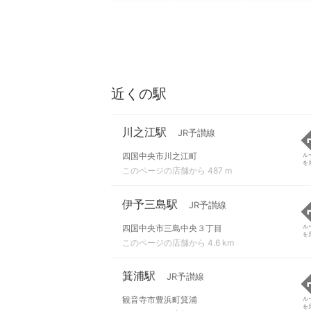
近くの駅
川之江駅
JR予讃線
四国中央市川之江町
ル
を
このページの店舗から 487 m
伊予三島駅
JR予讃線
四国中央市三島中央３丁目
ル
を
このページの店舗から 4.6 km
箕浦駅
JR予讃線
観音寺市豊浜町箕浦
ル
を