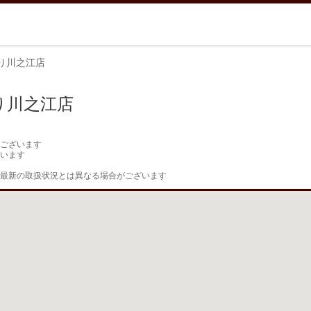
り川之江店
り川之江店
ございます

います

最新の取扱状況とは異なる場合がございます