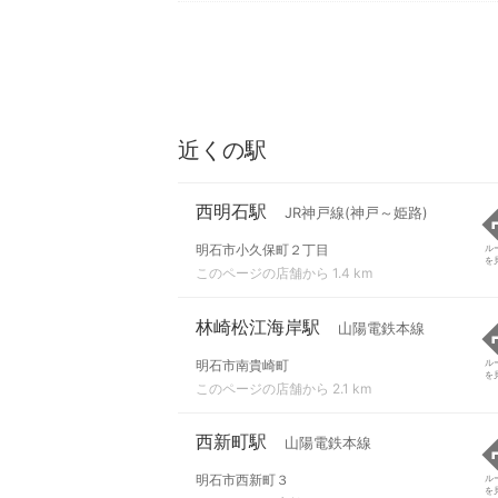
近くの駅
西明石駅
JR神戸線(神戸～姫路)
明石市小久保町２丁目
ル
を
このページの店舗から 1.4 km
林崎松江海岸駅
山陽電鉄本線
明石市南貴崎町
ル
を
このページの店舗から 2.1 km
西新町駅
山陽電鉄本線
明石市西新町３
ル
を