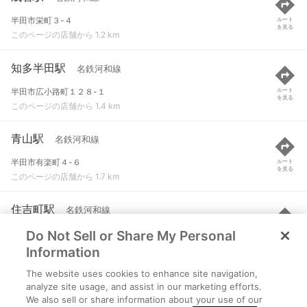
半田市栄町３-４
ルート
を見る
このページの店舗から 1.2 km
知多半田駅
名鉄河和線
半田市広小路町１２８-１
ルート
を見る
このページの店舗から 1.4 km
青山駅
名鉄河和線
半田市有楽町４-６
ルート
を見る
このページの店舗から 1.7 km
住吉町駅
名鉄河和線
Do Not Sell or Share My Personal
半田市宮路町１５６-２
ルート
を見る
このページの店舗から 1.7 km
Information
The website uses cookies to enhance site navigation,
半田駅
JR武豊線
analyze site usage, and assist in our marketing efforts.
We also sell or share information about your use of our
半田市御幸町
ルート