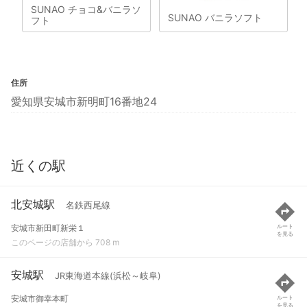
SUNAO チョコ&バニラソ
SUNAO バニラソフト
フト
住所
愛知県安城市新明町16番地24
近くの駅
北安城駅
名鉄西尾線
安城市新田町新栄１
ルート
を見る
このページの店舗から 708 m
安城駅
JR東海道本線(浜松～岐阜)
安城市御幸本町
ルート
を見る