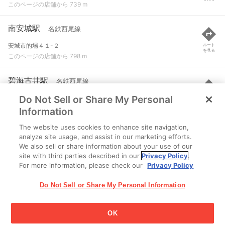
このページの店舗から 739 m
南安城駅
名鉄西尾線
安城市的場４１-２
ルート
を見る
このページの店舗から 798 m
碧海古井駅
名鉄西尾線
Do Not Sell or Share My Personal
安城市古井町字大久後４-５
ルート
を見る
このページの店舗から 2.4 km
Information
The website uses cookies to enhance site navigation,
宇頭駅
名鉄名古屋本線
analyze site usage, and assist in our marketing efforts.
We also sell or share information about your use of our
岡崎市宇頭町山ノ神
ルート
を見る
site with third parties described in our
Privacy Policy
.
このページの店舗から 2.5 km
For more information, please check our
Privacy Policy
Do Not Sell or Share My Personal Information
OK
江崎グリコ株式会社 Copyright © 2025 Ezaki Glico Co., Ltd.
Cookie 設定