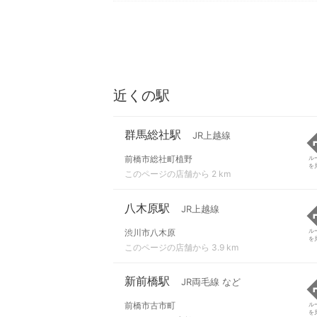
近くの駅
群馬総社駅
JR上越線
前橋市総社町植野
ル
を
このページの店舗から 2 km
八木原駅
JR上越線
渋川市八木原
ル
を
このページの店舗から 3.9 km
新前橋駅
JR両毛線 など
前橋市古市町
ル
を