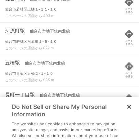
仙台市若林区土樋１-１１-１０
ルート
を見る
このページの店舗から 493 m
河原町駅
仙台市営地下鉄南北線
仙台市若林区河原町１-５-１０
ルート
を見る
このページの店舗から 822 m
五橋駅
仙台市営地下鉄南北線
仙台市青葉区五橋２-１-１０
ルート
を見る
このページの店舗から 935 m
長町一丁目駅
仙台市営地下鉄南北線
Do Not Sell or Share My Personal
仙台市太白区長町１-２-１２
ルート
を見る
このページの店舗から 1.3 km
Information
The website uses cookies to enhance site navigation,
連坊駅
仙台市営地下鉄東西線
analyze site usage, and assist in our marketing efforts.
We also sell or share information about your use of our
仙台市若林区連坊
ルート