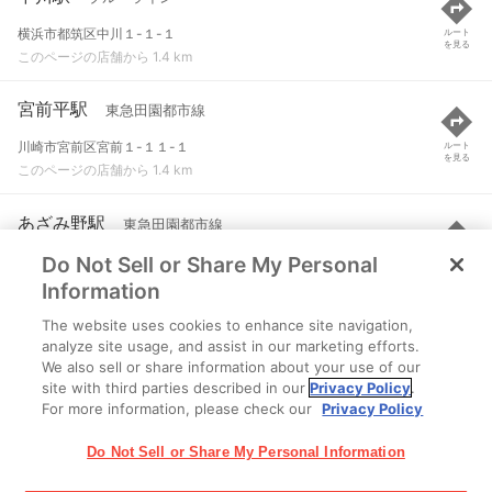
横浜市都筑区中川１-１-１
ルート
を見る
このページの店舗から 1.4 km
宮前平駅
東急田園都市線
川崎市宮前区宮前１-１１-１
ルート
を見る
このページの店舗から 1.4 km
あざみ野駅
東急田園都市線
Do Not Sell or Share My Personal
横浜市青葉区あざみ野２-１-１
ルート
を見る
このページの店舗から 1.9 km
Information
The website uses cookies to enhance site navigation,
あざみ野駅
ブルーライン
analyze site usage, and assist in our marketing efforts.
We also sell or share information about your use of our
横浜市青葉区あざみ野２-１-１
ルート
を見る
site with third parties described in our
Privacy Policy
.
このページの店舗から 1.9 km
For more information, please check our
Privacy Policy
Do Not Sell or Share My Personal Information