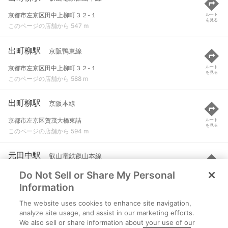
京都市左京区田中上柳町３２-１
ルート
を見る
このページの店舗から 547 m
出町柳駅
京阪鴨東線
京都市左京区田中上柳町３２-１
ルート
を見る
このページの店舗から 588 m
出町柳駅
京阪本線
京都市左京区賀茂大橋東詰
ルート
を見る
このページの店舗から 594 m
元田中駅
叡山電鉄叡山本線
Do Not Sell or Share My Personal
京都市左京区田中大久保町７５
ルート
を見る
このページの店舗から 743 m
Information
The website uses cookies to enhance site navigation,
茶山・京都芸術大学駅
叡山電鉄叡山本線
analyze site usage, and assist in our marketing efforts.
We also sell or share information about your use of our
京都市左京区田中北春菜町３８
ルート