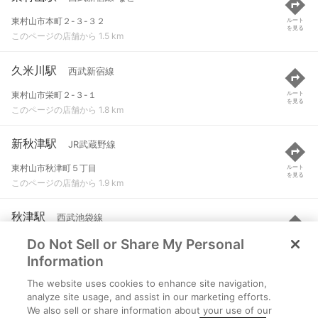
東村山市本町２-３-３２
ルート
を見る
このページの店舗から 1.5 km
久米川駅
西武新宿線
東村山市栄町２-３-１
ルート
を見る
このページの店舗から 1.8 km
新秋津駅
JR武蔵野線
東村山市秋津町５丁目
ルート
を見る
このページの店舗から 1.9 km
秋津駅
西武池袋線
Do Not Sell or Share My Personal
東村山市秋津町５-７-８
ルート
を見る
このページの店舗から 2.1 km
Information
The website uses cookies to enhance site navigation,
八坂駅
西武多摩湖線
analyze site usage, and assist in our marketing efforts.
We also sell or share information about your use of our
東村山市栄町３-１８-１
ルート