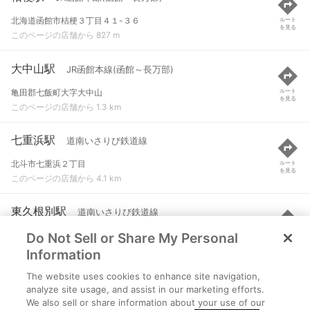
北海道函館市桔梗３丁目４１-３６
ルート
を見る
このページの店舗から 827 m
大中山駅
JR函館本線(函館～長万部)
亀田郡七飯町大字大中山
ルート
を見る
このページの店舗から 1.3 km
七重浜駅
道南いさりび鉄道線
北斗市七重浜２丁目
ルート
を見る
このページの店舗から 4.1 km
東久根別駅
道南いさりび鉄道線
Do Not Sell or Share My Personal
北斗市久根別
ルート
を見る
このページの店舗から 4.5 km
Information
The website uses cookies to enhance site navigation,
七飯駅
JR函館本線(函館～長万部)
analyze site usage, and assist in our marketing efforts.
We also sell or share information about your use of our
亀田郡七飯町字本町
ルート