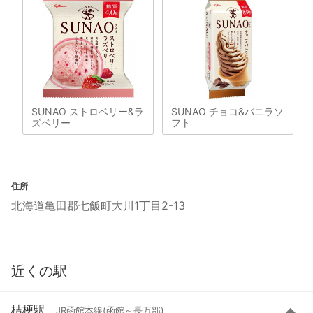
SUNAO ストロベリー&ラ
SUNAO チョコ&バニラソ
ズベリー
フト
住所
北海道亀田郡七飯町大川1丁目2-13
近くの駅
桔梗駅
JR函館本線(函館～長万部)