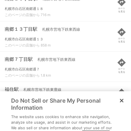
札幌市白石区南郷通１８
ルート
を見る
このページの店舗から 716 m
南郷１３丁目駅
札幌市営地下鉄東西線
札幌市白石区南郷通１３
ルート
を見る
このページの店舗から 858 m
南郷７丁目駅
札幌市営地下鉄東西線
札幌市白石区南郷通７
ルート
を見る
このページの店舗から 1.8 km
福住駅
札幌市営地下鉄東豊線
Do Not Sell or Share My Personal
札幌市豊平区月寒東１条１３
ルート
を見る
このページの店舗から 2.1 km
Information
The website uses cookies to enhance site navigation,
大谷地駅
札幌市営地下鉄東西線
analyze site usage, and assist in our marketing efforts.
We also sell or share information about your use of our
札幌市厚別区大谷地東３
ルート