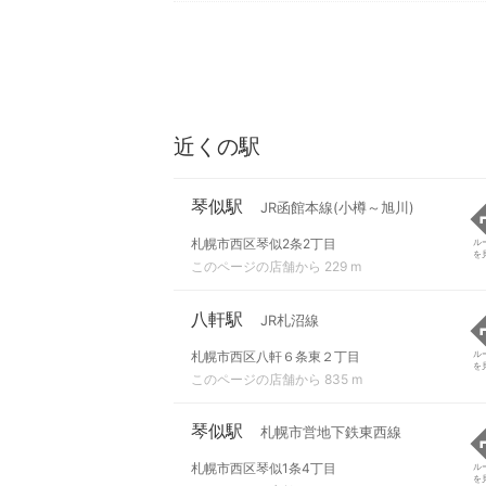
近くの駅
琴似駅
JR函館本線(小樽～旭川)
札幌市西区琴似2条2丁目
ル
を
このページの店舗から 229 m
八軒駅
JR札沼線
札幌市西区八軒６条東２丁目
ル
を
このページの店舗から 835 m
琴似駅
札幌市営地下鉄東西線
札幌市西区琴似1条4丁目
ル
を