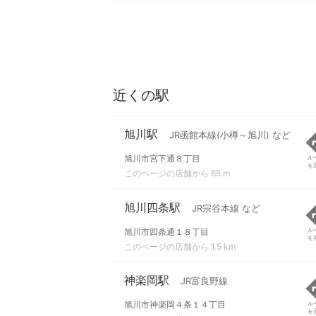
近くの駅
旭川駅
JR函館本線(小樽～旭川) など
旭川市宮下通８丁目
ル
を
このページの店舗から 65 m
旭川四条駅
JR宗谷本線 など
旭川市四条通１８丁目
ル
を
このページの店舗から 1.5 km
神楽岡駅
JR富良野線
旭川市神楽岡４条１４丁目
ル
を