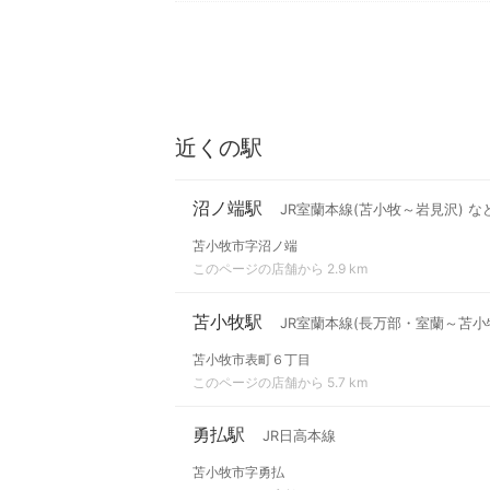
近くの駅
沼ノ端駅
JR室蘭本線(苫小牧～岩見沢) な
苫小牧市字沼ノ端
このページの店舗から 2.9 km
苫小牧駅
JR室蘭本線(長万部・室蘭～苫小牧
苫小牧市表町６丁目
このページの店舗から 5.7 km
勇払駅
JR日高本線
苫小牧市字勇払