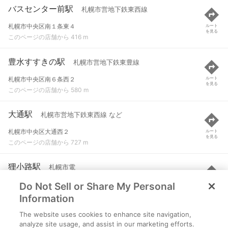
バスセンター前駅
札幌市営地下鉄東西線
札幌市中央区南１条東４
ルート
を見る
このページの店舗から 416 m
豊水すすきの駅
札幌市営地下鉄東豊線
札幌市中央区南６条西２
ルート
を見る
このページの店舗から 580 m
大通駅
札幌市営地下鉄東西線 など
札幌市中央区大通西２
ルート
を見る
このページの店舗から 727 m
狸小路駅
札幌市電
Do Not Sell or Share My Personal
北海道札幌市中央区
ルート
を見る
このページの店舗から 802 m
Information
The website uses cookies to enhance site navigation,
すすきの駅
札幌市営地下鉄南北線 など
analyze site usage, and assist in our marketing efforts.