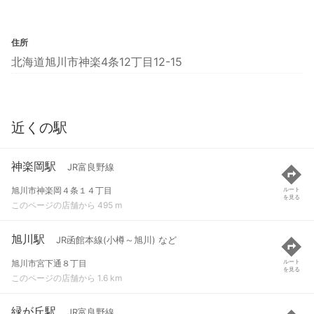
住所
北海道旭川市神楽4条12丁目12-15
近くの駅
神楽岡駅
JR富良野線
旭川市神楽岡４条１４丁目
ルート
を見る
このページの店舗から 495 m
旭川駅
JR函館本線(小樽～旭川) など
旭川市宮下通８丁目
ルート
を見る
このページの店舗から 1.6 km
緑が丘駅
JR富良野線