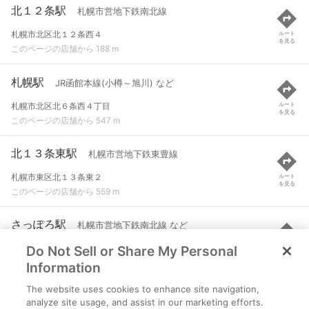
北１２条駅
札幌市営地下鉄南北線
札幌市北区北１２条西４
ルート
を見る
このページの店舗から 188 m
札幌駅
JR函館本線(小樽～旭川) など
札幌市北区北６条西４丁目
ルート
を見る
このページの店舗から 547 m
北１３条東駅
札幌市営地下鉄東豊線
札幌市東区北１３条東２
ルート
を見る
このページの店舗から 559 m
さっぽろ駅
札幌市営地下鉄南北線 など
Do Not Sell or Share My Personal
札幌市中央区北４条西４
ルート
を見る
このページの店舗から 792 m
Information
The website uses cookies to enhance site navigation,
北１８条駅
札幌市営地下鉄南北線
analyze site usage, and assist in our marketing efforts.