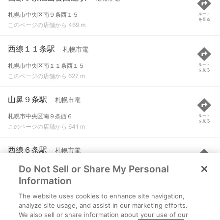
札幌市中央区南９条西１５
ルート
を見る
このページの店舗から 469 m
西線１１条駅
札幌市電
札幌市中央区南１１条西１５
ルート
を見る
このページの店舗から 627 m
山鼻９条駅
札幌市電
札幌市中央区南９条西６
ルート
を見る
このページの店舗から 641 m
西線６条駅
札幌市電
Do Not Sell or Share My Personal
札幌市中央区南６条西１５
ルート
を見る
このページの店舗から 661 m
Information
The website uses cookies to enhance site navigation,
東本願寺前駅
札幌市電
analyze site usage, and assist in our marketing efforts.
We also sell or share information about your use of our
札幌市中央区南７条西６
ルート