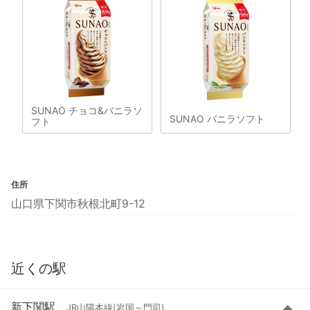
SUNAO チョコ&バニラソ
SUNAO バニラソフト
フト
住所
山口県下関市秋根北町9-12
近くの駅
新下関駅
JR山陽本線(岩国～門司)