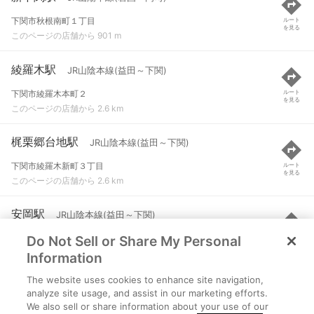
下関市秋根南町１丁目
ルート
を見る
このページの店舗から 901 m
綾羅木駅
JR山陰本線(益田～下関)
下関市綾羅木本町２
ルート
を見る
このページの店舗から 2.6 km
梶栗郷台地駅
JR山陰本線(益田～下関)
下関市綾羅木新町３丁目
ルート
を見る
このページの店舗から 2.6 km
安岡駅
JR山陰本線(益田～下関)
Do Not Sell or Share My Personal
下関市安岡駅前１
ルート
を見る
このページの店舗から 3.6 km
Information
The website uses cookies to enhance site navigation,
幡生駅
JR山陽本線(岩国～門司) など
analyze site usage, and assist in our marketing efforts.
We also sell or share information about your use of our
下関市幡生宮の下町
ルート