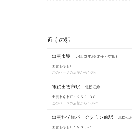
近くの駅
出雲市駅
JR山陰本線(米子～益田)
出雲市今市町
このページの店舗から 1.6 km
電鉄出雲市駅
北松江線
出雲市今市町１２５９-３８
このページの店舗から 1.8 km
出雲科学館パークタウン前駅
北松江
出雲市今市町１９０５-４