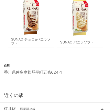
SUNAO チョコ&バニラソ
SUNAO バニラソフト
フト
住所
香川県仲多度郡琴平町五條624-1
近くの駅
榎井駅
琴電琴平線