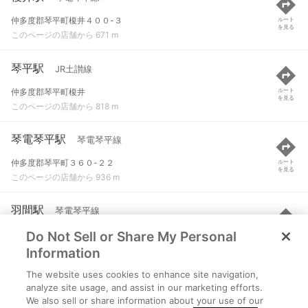
仲多度郡琴平町榎井４００-３
ルート
を見る
このページの店舗から 671 m
琴平駅
JR土讃線
仲多度郡琴平町榎井
ルート
を見る
このページの店舗から 818 m
琴電琴平駅
琴電琴平線
仲多度郡琴平町３６０-２２
ルート
を見る
このページの店舗から 936 m
羽間駅
琴電琴平線
Do Not Sell or Share My Personal
仲多度郡まんのう町東高篠２３８６
ルート
を見る
このページの店舗から 2.9 km
Information
The website uses cookies to enhance site navigation,
塩入駅
JR土讃線
analyze site usage, and assist in our marketing efforts.
We also sell or share information about your use of our
香川県仲多度郡まんのう町帆山
ルート