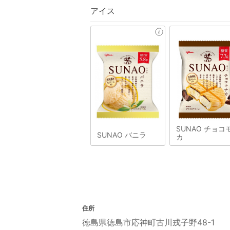
アイス
SUNAO チョコ
SUNAO バニラ
カ
住所
徳島県徳島市応神町古川戎子野48-1