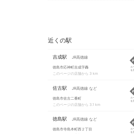
近くの駅
吉成駅
JR高徳線
徳島市応神町吉成字轟
ル
を
このページの店舗から 3 km
佐古駅
JR高徳線 など
徳島市佐古二番町
ル
を
このページの店舗から 3.1 km
徳島駅
JR高徳線 など
徳島市寺島本町西２丁目
ル
を